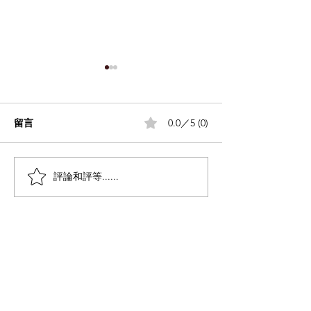
留言
0.0／5 (0)
蜂巢不黏鍋系列
評論和評等......
Ambiente 2026 即將到
來！