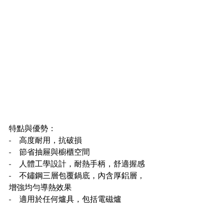
特點與優勢：
-    高度耐用，抗破損
-    節省抽屜與櫥櫃空間
-    人體工學設計，耐熱手柄，舒適握感
-    不鏽鋼三層包覆鍋底，內含厚鋁層，
增強均勻導熱效果
-    適用於任何爐具，包括電磁爐