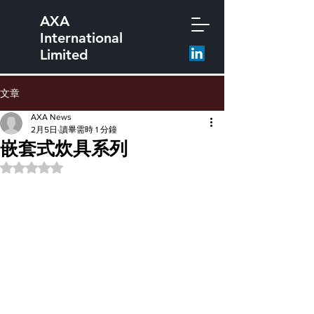
AXA
International
Limited
文章
AXA News
2月5日
讀畢需時 1 分鐘
嵌套式炊具系列
評等為 NaN（最高為 5 顆星）。