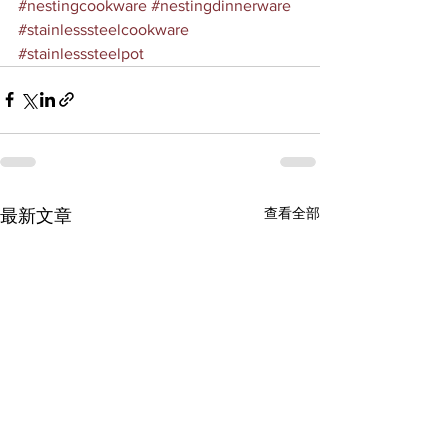
#nestingcookware
#nestingdinnerware
#stainlesssteelcookware
#stainlesssteelpot
查看全部
最新文章